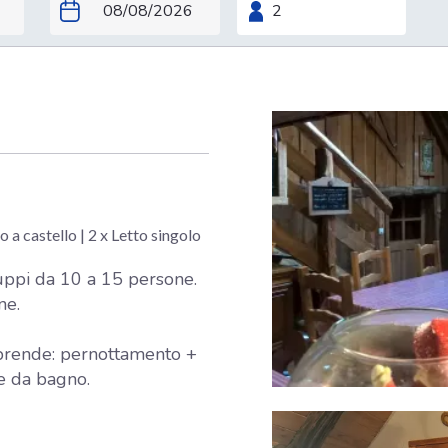
to a castello
|
2 x Letto singolo
ruppi da 10 a 15 persone.
ne.
mprende: pernottamento +
 e da bagno.