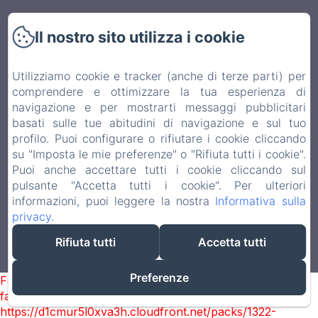
Avvertenze
Il nostro sito utilizza i cookie
Détente et relaxation
Utilizziamo cookie e tracker (anche di terze parti) per
Conditions de réservations
comprendere e ottimizzare la tua esperienza di
navigazione e per mostrarti messaggi pubblicitari
Informativa Privacy
basati sulle tue abitudini di navigazione e sul tuo
profilo. Puoi configurare o rifiutare i cookie cliccando
su "Imposta le mie preferenze" o "Rifiuta tutti i cookie".
Note legali
Puoi anche accettare tutti i cookie cliccando sul
pulsante "Accetta tutti i cookie". Per ulteriori
Informazioni sui cookie
informazioni, puoi leggere la nostra
Informativa sulla
privacy
.
EN
FR
IT
Rifiuta tutti
Accetta tutti
Funziona con Amenitiz
Preferenze
Failed to load BookingEngine/index: Loading chunk 1322
failed. (missing:
https://d1cmur5l0xva3h.cloudfront.net/packs/1322-